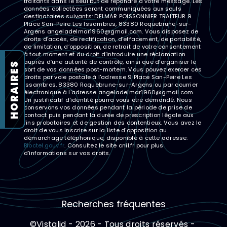
traitants dans le seul but de répondre à votre message. Les
données collectées seront communiquées aux seuls
destinataires suivants: DELMAR POISSONNIER TRAITEUR 9
Place San-Peïre Les Issambres, 83380 Roquebrune-sur-
Argens angeladelmar1960@gmail.com. Vous disposez de
droits d’accès, de rectification, d’effacement, de portabilité,
de limitation, d’opposition, de retrait de votre consentement
à tout moment et du droit d’introduire une réclamation
auprès d’une autorité de contrôle, ainsi que d’organiser le
HORAIRES
sort de vos données post-mortem. Vous pouvez exercer ces
droits par voie postale à l'adresse 9 Place San-Peïre Les
Issambres, 83380 Roquebrune-sur-Argens ou par courrier
électronique à l'adresse angeladelmar1960@gmail.com.
Un justificatif d'identité pourra vous être demandé. Nous
conservons vos données pendant la période de prise de
contact puis pendant la durée de prescription légale aux
fins probatoires et de gestion des contentieux. Vous avez le
droit de vous inscrire sur la liste d'opposition au
démarchage téléphonique, disponible à cette adresse:
Bloctel.gouv.fr
. Consultez le site cnil.fr pour plus
d’informations sur vos droits.
Recherches fréquentes
©
Vistalid
- 2026 - Tous droits réservés -