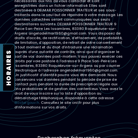
nécessaires aux fins de vous contacter et sont
enregistrées dans un fichier informatisé. Elles sont
destinées à DELMAR POISSONNIER TRAITEUR et ses sous-
traitants dans le seul but de répondre à votre message. Les
données collectées seront communiquées aux seuls
destinataires suivants: DELMAR POISSONNIER TRAITEUR 9
Place San-Peïre Les Issambres, 83380 Roquebrune-sur-
Argens angeladelmar1960@gmail.com. Vous disposez de
droits d’accès, de rectification, d’effacement, de portabilité,
de limitation, d’opposition, de retrait de votre consentement
à tout moment et du droit d’introduire une réclamation
auprès d’une autorité de contrôle, ainsi que d’organiser le
HORAIRES
sort de vos données post-mortem. Vous pouvez exercer ces
droits par voie postale à l'adresse 9 Place San-Peïre Les
Issambres, 83380 Roquebrune-sur-Argens ou par courrier
électronique à l'adresse angeladelmar1960@gmail.com.
Un justificatif d'identité pourra vous être demandé. Nous
conservons vos données pendant la période de prise de
contact puis pendant la durée de prescription légale aux
fins probatoires et de gestion des contentieux. Vous avez le
droit de vous inscrire sur la liste d'opposition au
démarchage téléphonique, disponible à cette adresse:
Bloctel.gouv.fr
. Consultez le site cnil.fr pour plus
d’informations sur vos droits.